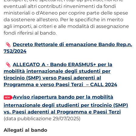
eventuali altri contributi rinvenimenti da fondi
ministeriali o d'Ateneo per coprire parte delle spese
da sostenere all'estero. Per le specifiche in merito
agli importi, ai criteri e alle modalità di assegnazione
fondi riferirsi al bando.
Decreto Rettorale di emanazione Bando Rep.n.
752/2024
ALLEGATO A - Bando ERASMUS+ per la
mobilità internazionale degli studenti per
tirocinio (SMP) verso Paesi aderenti al
Programma e verso Paesi Terzi – CALL 2024
Avviso riapertura bando per la mobilità
internazionale degli studienti per tirocinio (SMP)
vs. Paesi aderenti al Programma e Paesi Terzi
(data pubblicazione 29/07/2025)
Allegati al bando